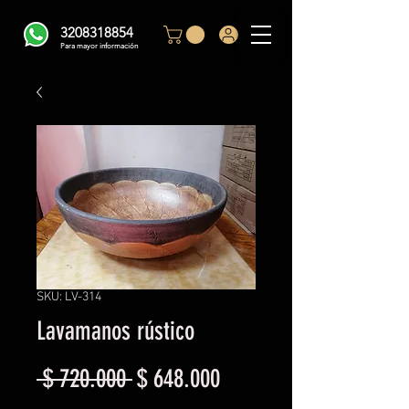
3208318854
Para mayor información
SKU: LV-314
Lavamanos rústico
Precio
Precio
 $ 720.000 
$ 648.000