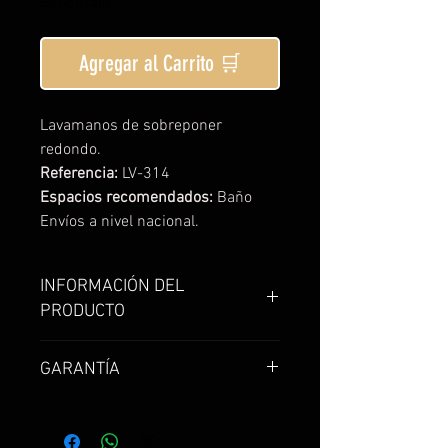
de
Envío Gratis
oferta
Agregar al Carrito 🛒
Lavamanos de sobreponer
redondo.
Referencia:
LV-314
Espacios recomendados:
Baño
Envíos a nivel nacional.
INFORMACIÓN DEL
PRODUCTO
Lavamanos de sobreponer
GARANTÍA
redondo. Acabado mate, diseño
de concha bicolor amarillo-
Garantía de 1 año
vinotinto.