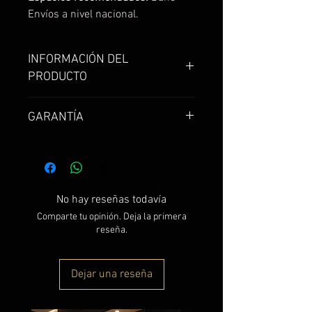
Envíos a nivel nacional.
INFORMACIÓN DEL
PRODUCTO
Lavamanos Vidrio Templado
GARANTÍA
disponible en transparente,
verde, azul, café, negro humo
Garantía de 1 año
No hay reseñas todavía
Comparte tu opinión. Deja la primera
reseña.
Dejar una reseña