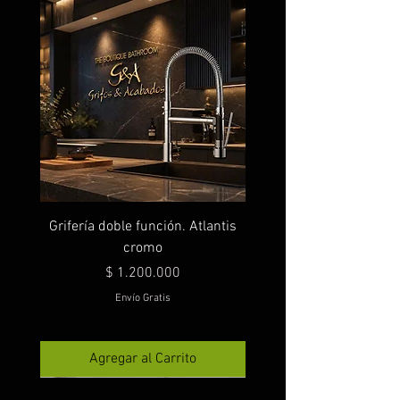
Grifería doble función. Atlantis
cromo
Precio
$ 1.200.000
Envío Gratis
Agregar al Carrito