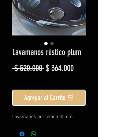
Lavamanos rústico plum
Precio
Precio
 $ 520.000 
$ 364.000
de
Envío Gratis
oferta
Agregar al Carrito 🛒
Lavamanos porcelana 35 cm