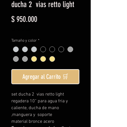
ducha 2 vias retto light
Precio
$ 950.000
Envío Gratis
Tamaño y color
*
Agregar al Carrito 🛒
set ducha 2 vias retto light
regadera 10” para agua fria y
caliente, ducha de mano
,manguera y soporte
material bronce acero