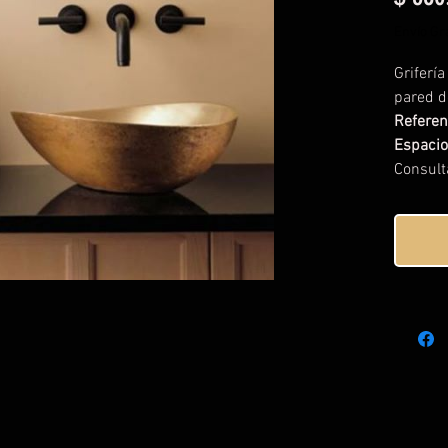
Envío Gra
Griferí
pared d
Referen
Espaci
Consult