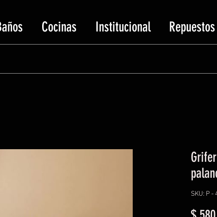
Baños
Cocinas
Institucional
Repuestos
Grife
palan
SKU: P - 
$ 580