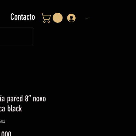
Contacto
...
ría pared 8” novo
ca black
402
Precio
.000