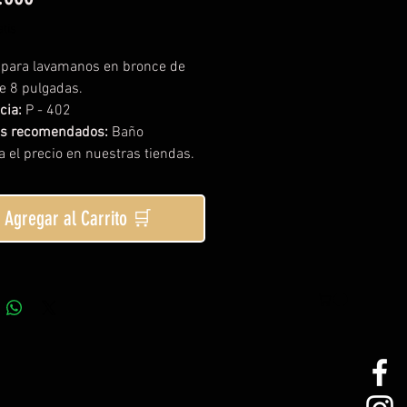
tis
a para lavamanos en bronce de
e 8 pulgadas.
cia:
P - 402
os recomendados:
Baño
a el precio en nuestras tiendas.
Agregar al Carrito 🛒