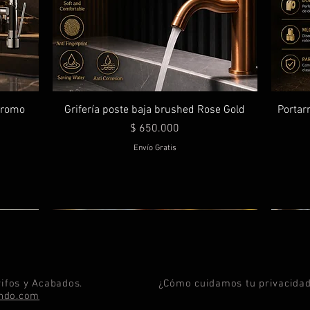
 cromo
Grifería poste baja brushed Rose Gold
Portarr
Precio
$ 650.000
Envío Gratis
ifos y Acabados.
¿Cómo cuidamos tu privacida
ando.com