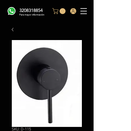
3208318854
Para mayor información
SKU: D-115