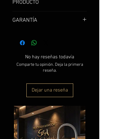
PRODUCTO
Lavamanos de sobreponer
GARANTÍA
cuadrado con rebose y base
grifo en cerámica
Garantía de 1 año
No hay reseñas todavía
Comparte tu opinión. Deja la primera
reseña.
Dejar una reseña