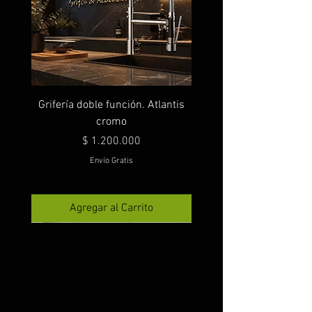
Grifería doble función. Atlantis
cromo
Precio
$ 1.200.000
Envío Gratis
Agregar al Carrito