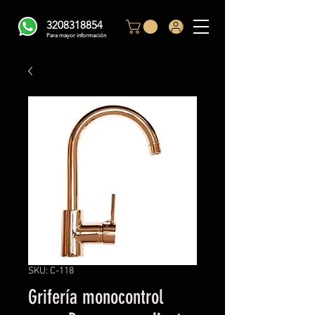
3208318854
Para mayor información
SKU: C-118
Grifería monocontrol