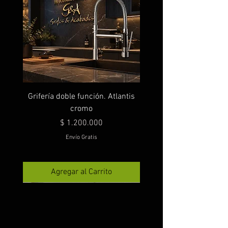
Grifería doble función. Atlantis
cromo
Precio
$ 1.200.000
Envío Gratis
Agregar al Carrito