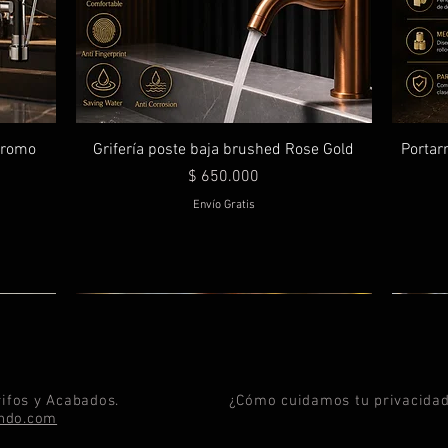
 cromo
Grifería poste baja brushed Rose Gold
Portarr
Precio
$ 650.000
Envío Gratis
ifos y Acabados.
¿Cómo cuidamos tu privacida
ando.com