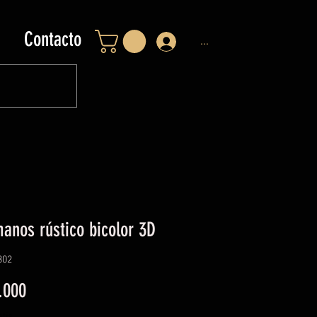
Contacto
...
anos rústico bicolor 3D
302
Precio
.000
tis