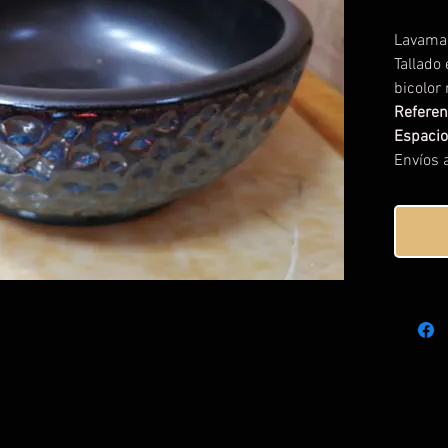
Lavama
Tallado
bicolor 
Referen
Espaci
Envíos a