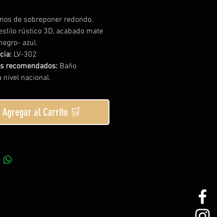
nos de sobreponer redondo.
 estilo rústico 3D, acabado mate
negro- azul.
cia:
LV-302
os recomendados:
Baño
 nivel nacional.
Agregar al Carrito 🛒