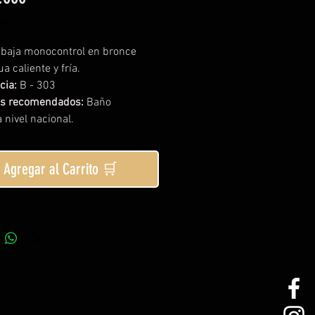
tis
a baja monocontrol en bronce
a caliente y fría.
cia:
B - 303
os recomendados:
Baño
 nivel nacional.
Agregar al Carrito 🛒