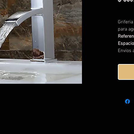
Envío Gra
Griferi
para agu
Referen
Espaci
Envíos a