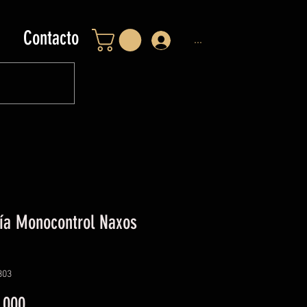
Contacto
...
ría Monocontrol Naxos
303
Precio
.000