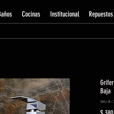
Baños
Cocinas
Institucional
Repuestos
Grife
Baja
SKU: B - 
$ 380