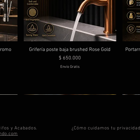
 cromo
Grifería poste baja brushed Rose Gold
Portarr
Precio
$ 650.000
Envío Gratis
ifos y Acabados.
¿Cómo cuidamos tu privacida
ando.com