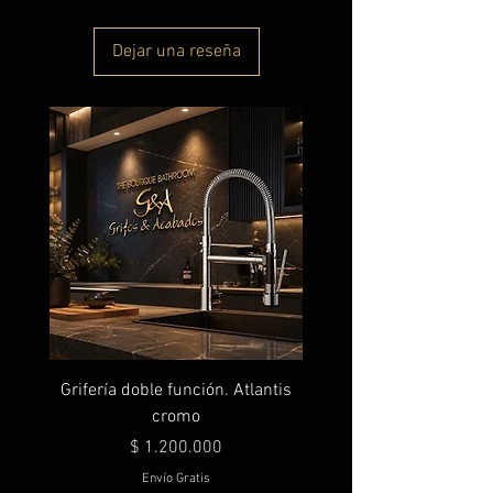
Dejar una reseña
Grifería doble función. Atlantis
cromo
Precio
$ 1.200.000
Envío Gratis