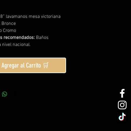
tis
a 8” lavamanos mesa victoriana
l Bronce
o Cromo
os recomendados:
Baños
 nivel nacional.
Agregar al Carrito 🛒