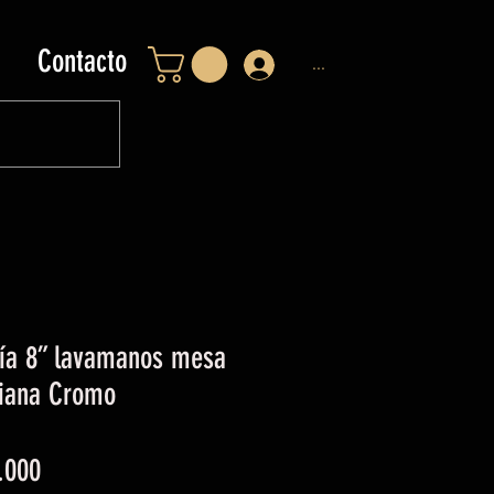
Contacto
...
ría 8” lavamanos mesa
riana Cromo
Precio
.000